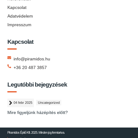
Kapcsolat
Adatvédelem
Impresszum
Kapcsolat
info@piramidos.hu
+36 20 487 3857
Legutóbbi bejegyzések
04 febr 2025
Uncategorized
Mire figyeljünk házépítés előtt?
Piramidos Építő Kft. 2025. Minden jog fenntartva.