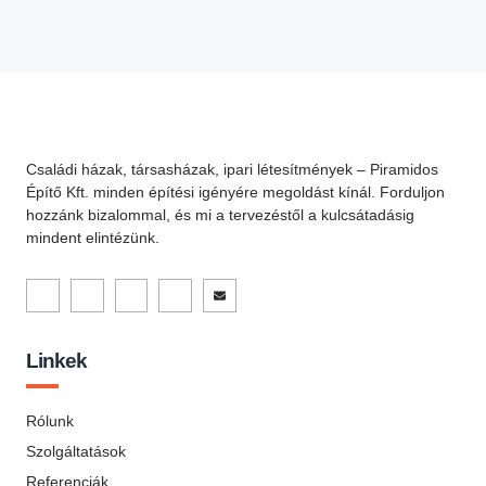
Családi házak, társasházak, ipari létesítmények – Piramidos
Építő Kft. minden építési igényére megoldást kínál. Forduljon
hozzánk bizalommal, és mi a tervezéstől a kulcsátadásig
mindent elintézünk.
Linkek
Rólunk
Szolgáltatások
Referenciák