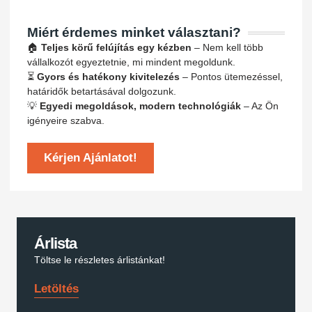
Miért érdemes minket választani?
🏠
Teljes körű felújítás egy kézben
– Nem kell több
vállalkozót egyeztetnie, mi mindent megoldunk.
⏳
Gyors és hatékony kivitelezés
– Pontos ütemezéssel,
határidők betartásával dolgozunk.
💡
Egyedi megoldások, modern technológiák
– Az Ön
igényeire szabva.
Kérjen Ajánlatot!
Árlista
Töltse le részletes árlistánkat!
Letöltés