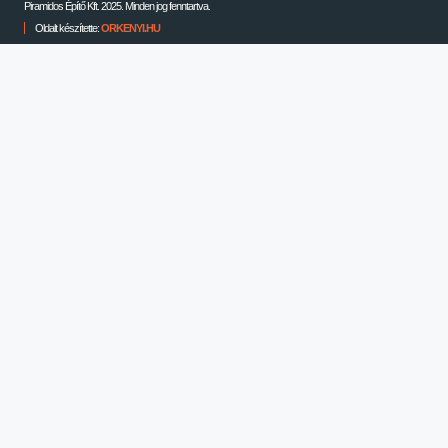
Piramidos Építő Kft. 2025. Minden jog fenntartva.
Oldalt készítette:
ORKENYI.HU